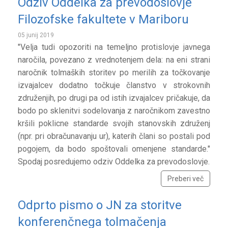
Odziv Oddelka za prevodoslovje
Filozofske fakultete v Mariboru
05 junij 2019
"Velja tudi opozoriti na temeljno protislovje javnega
naročila, povezano z vrednotenjem dela: na eni strani
naročnik tolmaških storitev po merilih za točkovanje
izvajalcev dodatno točkuje članstvo v strokovnih
združenjih, po drugi pa od istih izvajalcev pričakuje, da
bodo po sklenitvi sodelovanja z naročnikom zavestno
kršili poklicne standarde svojih stanovskih združenj
(npr. pri obračunavanju ur), katerih člani so postali pod
pogojem, da bodo spoštovali omenjene standarde."
Spodaj posredujemo odziv Oddelka za prevodoslovje.
Preberi več
Odprto pismo o JN za storitve
konferenčnega tolmačenja