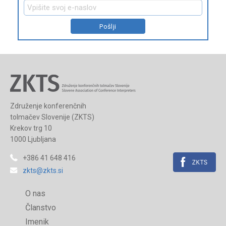
Združenje konferenčnih
tolmačev Slovenije (ZKTS)
Krekov trg 10
1000 Ljubljana
+386 41 648 416
zkts@zkts.si
O nas
Članstvo
Imenik