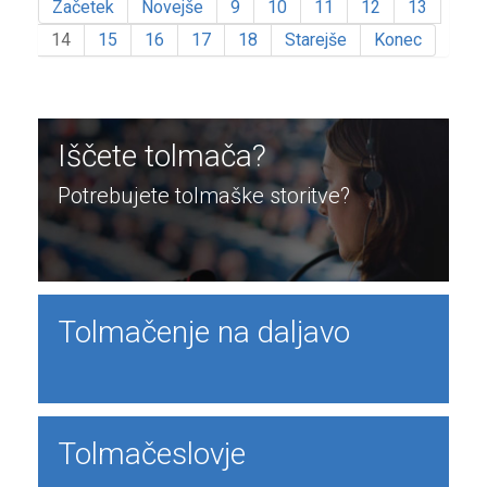
Začetek
Novejše
9
10
11
12
13
14
15
16
17
18
Starejše
Konec
Iščete tolmača?
Potrebujete tolmaške storitve?
Tolmačenje na daljavo
Tolmačeslovje