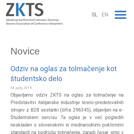
SL
EN
Novice
Odziv na oglas za tolmačenje kot
študentsko delo
06 junij 2019
Objavljamo odziv ZKTS na oglas za tolmačenje na
Predstavitvi italijanske industrije lesno-predelovalnih
strojev z B2B sestanki (šifra: 296345), objavljen na e-
Študentskem servisu. Ta oglas je v več pogledih
neskladen s slovenskimi in mednarodnimi poklicnimi
standardi na področju tolmačenja, zaradi česar smo v