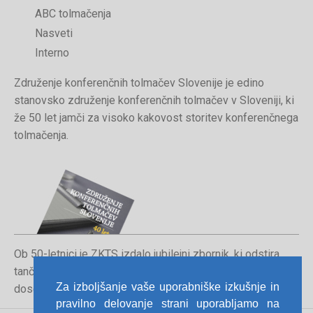
ABC tolmačenja
Nasveti
Interno
Združenje konferenčnih tolmačev Slovenije je edino
stanovsko združenje konferenčnih tolmačev v Sloveniji, ki
že 50 let jamči za visoko kakovost storitev konferenčnega
tolmačenja.
Ob 50-letnici je ZKTS izdalo jubilejni zbornik, ki odstira
tančice poklica konferenčnega tolmača in orisuje
Za izboljšanje vaše uporabniške izkušnje in
dosedanjo pot združenja.
pravilno delovanje strani uporabljamo na