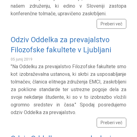
našem združenju, ki edino v Sloveniji zastopa
konferenčne tolmače, upravičeno zaskrbljeni.
Preberi več
Odziv Oddelka za prevajalstvo
Filozofske fakultete v Ljubljani
05 junij 2019
"Na Oddelku za prevajalstvo Filozofske fakultete smo
kot izobraževalna ustanova, ki skrbi za usposabljanje
tolmačev, članica elitnega združenja EMCI, zaskrbljeni
za poklicne standarde ter ustrezne pogoje dela za
svoje nekdanje študente, ki so v to izobrazbo vložili
ogromno sredstev in časa." Spodaj posredujemo
odziv Oddelka za prevajalstvo.
Preberi več