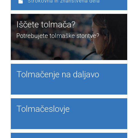
Strokovna in znanstvena dela
Iščete tolmača?
Potrebujete tolmaške storitve?
Tolmačenje na daljavo
Tolmačeslovje