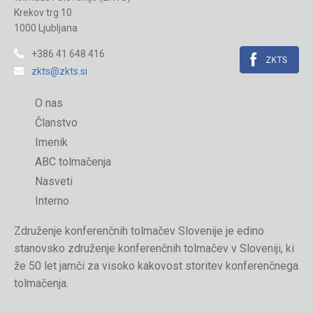
Krekov trg 10
1000 Ljubljana
+386 41 648 416
zkts@zkts.si
O nas
Članstvo
Imenik
ABC tolmačenja
Nasveti
Interno
Združenje konferenčnih tolmačev Slovenije je edino
stanovsko združenje konferenčnih tolmačev v Sloveniji, ki
že 50 let jamči za visoko kakovost storitev konferenčnega
tolmačenja.