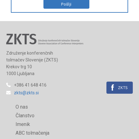
Združenje konferenčnih
tolmačev Slovenije (ZKTS)
Krekov trg 10
1000 Ljubljana
+386 41 648 416
zkts@zkts.si
O nas
Članstvo
Imenik
ABC tolmačenja