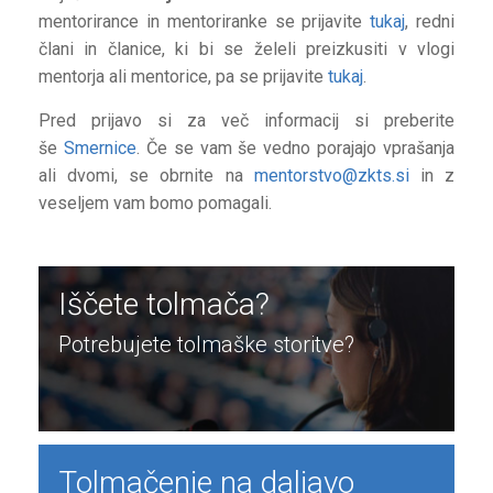
mentorirance in mentoriranke se prijavite
tukaj
, redni
člani in članice, ki bi se želeli preizkusiti v vlogi
mentorja ali mentorice, pa se prijavite
tukaj
.
Pred prijavo si za več informacij si preberite
še
Smernice
. Če se vam še vedno porajajo vprašanja
ali dvomi, se obrnite na
mentorstvo@zkts.si
in z
veseljem vam bomo pomagali.
Iščete tolmača?
Potrebujete tolmaške storitve?
Tolmačenje na daljavo