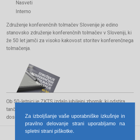
Nasveti
Interno
Združenje konferenčnih tolmačev Slovenije je edino
stanovsko združenje konferenčnih tolmačev v Sloveniji, ki
že 50 let jamči za visoko kakovost storitev konferenčnega
tolmačenja.
Ob 50-letnici je ZKTS izdalo jubilejni zbornik, ki odstira
tančice poklica konferenčnega tolmača in orisuje
Za izboljšanje vaše uporabniške izkušnje in
dosedanjo pot združenja.
pravilno delovanje strani uporabljamo na
spletni strani piškotke.
Pravno obvestilo