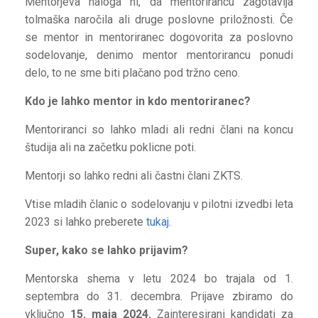
Mentorjeva naloga ni, da mentorirancu zagotavlja
tolmaška naročila ali druge poslovne priložnosti. Če
se mentor in mentoriranec dogovorita za poslovno
sodelovanje, denimo mentor mentorirancu ponudi
delo, to ne sme biti plačano pod tržno ceno.
Kdo je lahko mentor in kdo mentoriranec?
Mentoriranci so lahko mladi ali redni člani na koncu
študija ali na začetku poklicne poti.
Mentorji so lahko redni ali častni člani ZKTS.
Vtise mladih članic o sodelovanju v pilotni izvedbi leta
2023 si lahko preberete
tukaj
.
Super, kako se lahko prijavim?
Mentorska shema v letu 2024 bo trajala od 1.
septembra do 31. decembra. Prijave zbiramo do
vključno
15. maja 2024.
Zainteresirani kandidati za