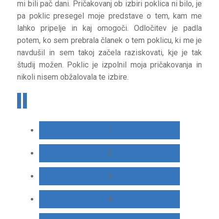
mi bili pač dani. Pričakovanj ob izbiri poklica ni bilo, je
pa poklic presegel moje predstave o tem, kam me
lahko pripelje in kaj omogoči. Odločitev je padla
potem, ko sem prebrala članek o tem poklicu, ki me je
navdušil in sem takoj začela raziskovati, kje je tak
študij možen. Poklic je izpolnil moja pričakovanja in
nikoli nisem obžalovala te izbire.
›
‹
1
2
3
4