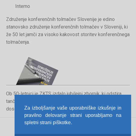
Interno
Združenje konferenčnih tolmačev Slovenije je edino
stanovsko združenje konferenčnih tolmačev v Sloveniji, ki
že 50 let jamči za visoko kakovost storitev konferenčnega
tolmačenja.
Ob 50-letnici je ZKTS izdalo jubilejni zbornik, ki odstira
tančice poklica konferenčnega tolmača in orisuje
Za izboljšanje vaše uporabniške izkušnje in
dosedanjo pot združenja.
pravilno delovanje strani uporabljamo na
spletni strani piškotke.
Pravno obvestilo
Politika zasebnosti