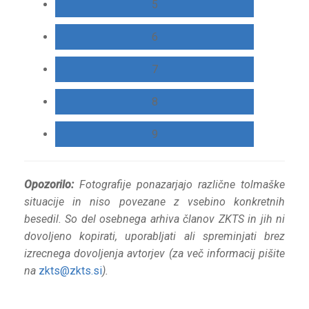
5
6
7
8
9
Opozorilo:
Fotografije ponazarjajo različne tolmaške
situacije in niso povezane z vsebino konkretnih
besedil. So del osebnega arhiva članov ZKTS in jih ni
dovoljeno kopirati, uporabljati ali spreminjati brez
izrecnega dovoljenja avtorjev (za več informacij pišite
na
zkts@zkts.si
).