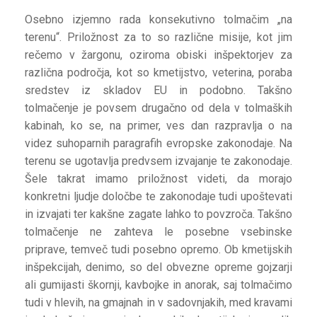
Osebno izjemno rada konsekutivno tolmačim „na
terenu“. Priložnost za to so različne misije, kot jim
rečemo v žargonu, oziroma obiski inšpektorjev za
različna področja, kot so kmetijstvo, veterina, poraba
sredstev iz skladov EU in podobno. Takšno
tolmačenje je povsem drugačno od dela v tolmaških
kabinah, ko se, na primer, ves dan razpravlja o na
videz suhoparnih paragrafih evropske zakonodaje. Na
terenu se ugotavlja predvsem izvajanje te zakonodaje.
Šele takrat imamo priložnost videti, da morajo
konkretni ljudje določbe te zakonodaje tudi upoštevati
in izvajati ter kakšne zagate lahko to povzroča. Takšno
tolmačenje ne zahteva le posebne vsebinske
priprave, temveč tudi posebno opremo. Ob kmetijskih
inšpekcijah, denimo, so del obvezne opreme gojzarji
ali gumijasti škornji, kavbojke in anorak, saj tolmačimo
tudi v hlevih, na gmajnah in v sadovnjakih, med kravami