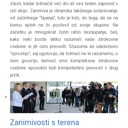
zlasti, kadar tolmačiš več dni ali ves teden zapored v
isti ekipi. Zanimiva je dinamika takšnega sodelovanja:
od začetnega “tipanja”, kdo je kdo, do tega, da se na
koncu sploh ne bi poslovil od svoje skupine. Na
začetku je mnogokrat čutiti rahlo nezaupanje, češ,
kako neki boste lahko razumeli naše strokovne
vsebine in jih celo prevedli. Sčasoma se udeleženci
“sprostijo”, saj ugotovijo, da tolmači ne le razumemo, o
čem govorijo, temveč smo kompleksne strokovne
vsebine sposobni tudi kompetentno prevesti v drug
jezik.
Zanimivosti s terena