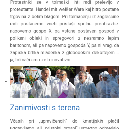
Protestniki se v tolmaški ihti radi prelevijo v
protestante. Handel mit weißer Ware kaj hitro postane
trgovina z belim blagom. Pri tolmačenju iz angleščine
radi postanemo vneti pristaši spolne preobrazbe:
napovemo gospo X, pa vstane postaven gospod v
polikani obleki in spregovori z nesramno lepim
baritonom, ali pa napovemo gospoda Y, pa ni vrag, da
zapiska brhka mladenka z globoookim dekoltejem ...
ja, tolmači smo zelo inovativni.
Zanimivosti s terena
Včasih pri „upravičencih“ do kmetijskih plačil
ugotavljamo, ali „pristojni organi“ ustrezno odmerjajo