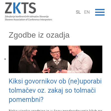
SL
EN
Zgodbe iz ozadja
Kiksi govornikov ob (ne)uporabi
tolmačev oz. zakaj so tolmači
pomembni?