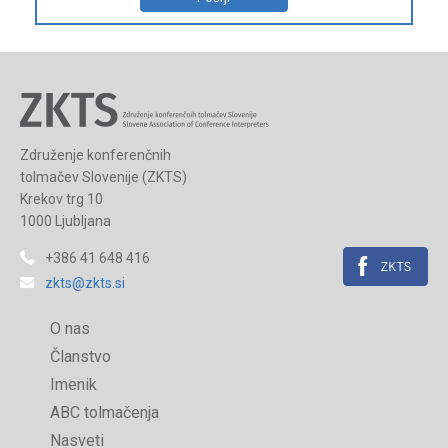
Združenje konferenčnih
tolmačev Slovenije (ZKTS)
Krekov trg 10
1000 Ljubljana
+386 41 648 416
zkts@zkts.si
O nas
Članstvo
Imenik
ABC tolmačenja
Nasveti