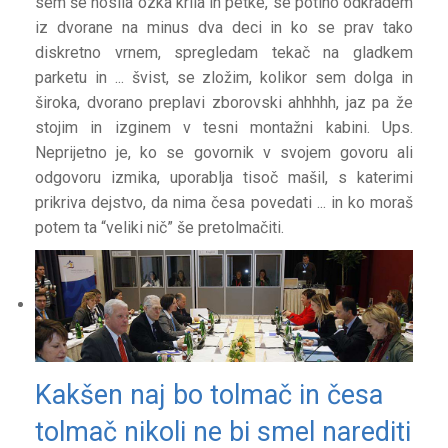
sem še nosila ozka krila in petke, se potiho odkradem
iz dvorane na minus dva deci in ko se prav tako
diskretno vrnem, spregledam tekač na gladkem
parketu in ... švist, se zložim, kolikor sem dolga in
široka, dvorano preplavi zborovski ahhhhh, jaz pa že
stojim in izginem v tesni montažni kabini. Ups.
Neprijetno je, ko se govornik v svojem govoru ali
odgovoru izmika, uporablja tisoč mašil, s katerimi
prikriva dejstvo, da nima česa povedati ... in ko moraš
potem ta “veliki nič” še pretolmačiti.
Kakšen naj bo tolmač in česa
tolmač nikoli ne bi smel narediti