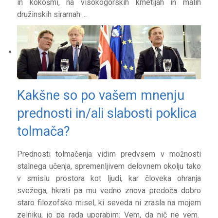
in kokošmi, na visokogorskih kmetijah in malih
družinskih sirarnah ...
Kakšne so po vašem mnenju
prednosti in/ali slabosti poklica
tolmača?
Prednosti tolmačenja vidim predvsem v možnosti
stalnega učenja, spremenljivem delovnem okolju tako
v smislu prostora kot ljudi, kar človeka ohranja
svežega, hkrati pa mu vedno znova predoča dobro
staro filozofsko misel, ki seveda ni zrasla na mojem
zelniku, jo pa rada uporabim: Vem, da nič ne vem.