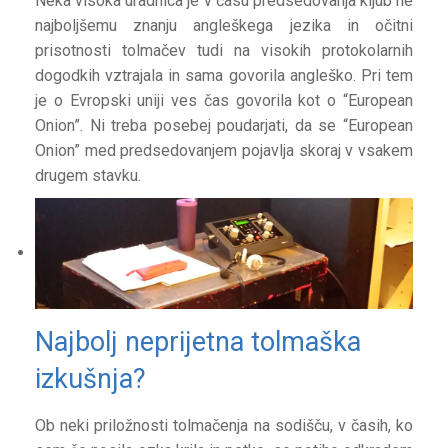
Neka visoka uradnica je v času predsedovanja kljub ne
najboljšemu znanju angleškega jezika in očitni
prisotnosti tolmačev tudi na visokih protokolarnih
dogodkih vztrajala in sama govorila angleško. Pri tem
je o Evropski uniji ves čas govorila kot o “European
Onion”. Ni treba posebej poudarjati, da se “European
Onion” med predsedovanjem pojavlja skoraj v vsakem
drugem stavku.
Najbolj neprijetna tolmaška
izkušnja?
Ob neki priložnosti tolmačenja na sodišču, v časih, ko