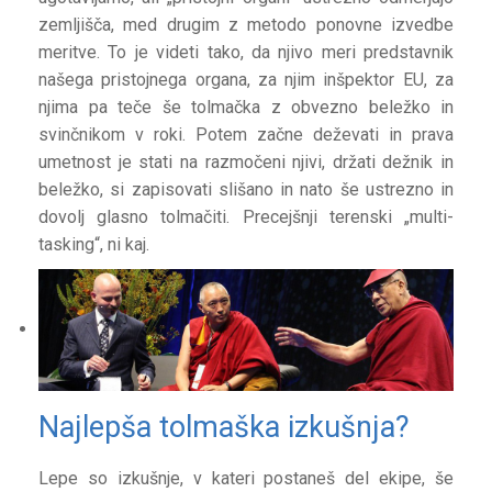
zemljišča, med drugim z metodo ponovne izvedbe
meritve. To je videti tako, da njivo meri predstavnik
našega pristojnega organa, za njim inšpektor EU, za
njima pa teče še tolmačka z obvezno beležko in
svinčnikom v roki. Potem začne deževati in prava
umetnost je stati na razmočeni njivi, držati dežnik in
beležko, si zapisovati slišano in nato še ustrezno in
dovolj glasno tolmačiti. Precejšnji terenski „multi-
tasking“, ni kaj.
Najlepša tolmaška izkušnja?
Lepe so izkušnje, v kateri postaneš del ekipe, še