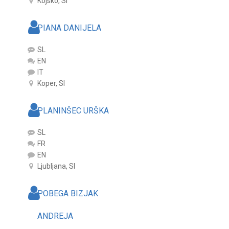
Kojsko, SI
PIANA DANIJELA
SL
EN
IT
Koper, SI
PLANINŠEC URŠKA
SL
FR
EN
Ljubljana, SI
POBEGA BIZJAK
ANDREJA