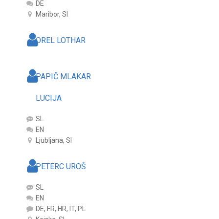
DE
Maribor, SI
OREL LOTHAR
PAPIČ MLAKAR
LUCIJA
SL
EN
Ljubljana, SI
PETERC UROŠ
SL
EN
DE, FR, HR, IT, PL