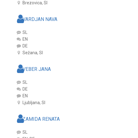
Brezovica, SI
VARDJAN NAVA
SL
EN
DE
Sežana, SI
VEBER JANA
SL
DE
EN
Ljubljana, SI
ZAMIDA RENATA
SL