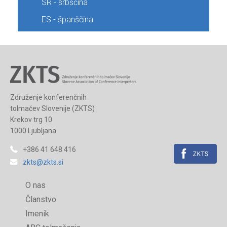
SR - srbščina
ES - španščina
Združenje konferenčnih
tolmačev Slovenije (ZKTS)
Krekov trg 10
1000 Ljubljana
+386 41 648 416
zkts@zkts.si
O nas
Članstvo
Imenik