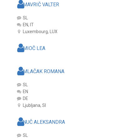
MAVRIČ VALTER
SL
EN, IT
Luxembourg, LUX
MIOČ LEA
MLAČAK ROMANA
SL
EN
DE
Ljubljana, SI
NUČ ALEKSANDRA
SL