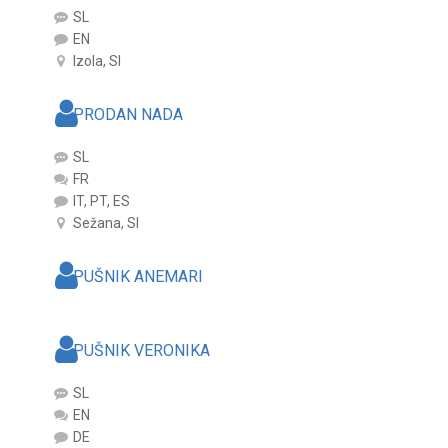
SL
EN
Izola, SI
PRODAN NADA
SL
FR
IT, PT, ES
Sežana, SI
PUŠNIK ANEMARI
PUŠNIK VERONIKA
SL
EN
DE