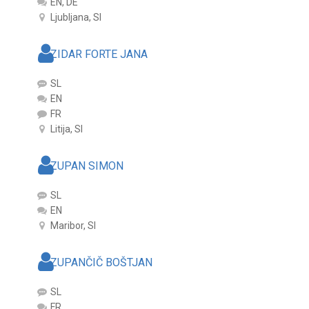
EN, DE
Ljubljana, SI
ZIDAR FORTE JANA
SL
EN
FR
Litija, SI
ZUPAN SIMON
SL
EN
Maribor, SI
ZUPANČIČ BOŠTJAN
SL
FR