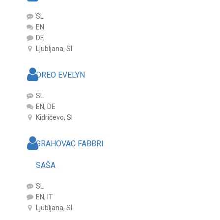
SL
EN
DE
Ljubljana, SI
DREO EVELYN
SL
EN, DE
Kidričevo, SI
GRAHOVAC FABBRI
SAŠA
SL
EN, IT
Ljubljana, SI