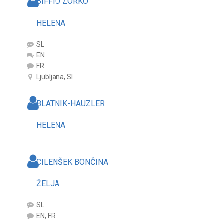
BIFFIO ZORKO
HELENA
SL
EN
FR
Ljubljana, SI
BLATNIK-HAUZLER
HELENA
CILENŠEK BONČINA
ŽELJA
SL
EN, FR