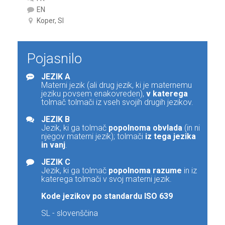
EN
Koper, SI
Pojasnilo
JEZIK A
Materni jezik (ali drug jezik, ki je maternemu
jeziku povsem enakovreden),
v katerega
tolmač tolmači iz vseh svojih drugih jezikov.
JEZIK B
Jezik, ki ga tolmač
popolnoma obvlada
(in ni
njegov materni jezik); tolmači
iz tega jezika
in vanj
.
JEZIK C
Jezik, ki ga tolmač
popolnoma razume
in iz
katerega tolmači v svoj materni jezik.
Kode jezikov po standardu ISO 639
SL - slovenščina