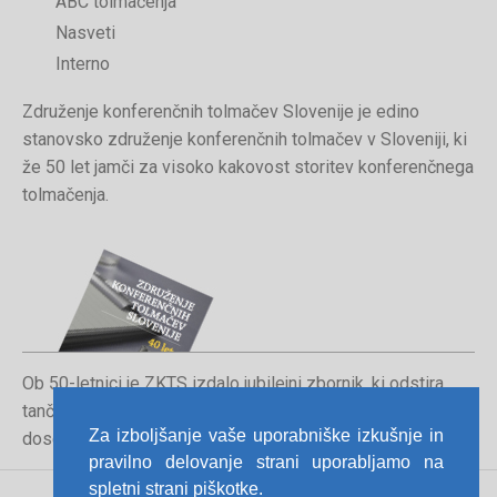
ABC tolmačenja
Nasveti
Interno
Združenje konferenčnih tolmačev Slovenije je edino
stanovsko združenje konferenčnih tolmačev v Sloveniji, ki
že 50 let jamči za visoko kakovost storitev konferenčnega
tolmačenja.
Ob 50-letnici je ZKTS izdalo jubilejni zbornik, ki odstira
tančice poklica konferenčnega tolmača in orisuje
Za izboljšanje vaše uporabniške izkušnje in
dosedanjo pot združenja.
pravilno delovanje strani uporabljamo na
spletni strani piškotke.
Pravno obvestilo