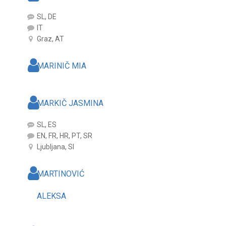
SL, DE
IT
Graz, AT
MARINIČ MIA
MARKIČ JASMINA
SL, ES
EN, FR, HR, PT, SR
Ljubljana, SI
MARTINOVIĆ
ALEKSA