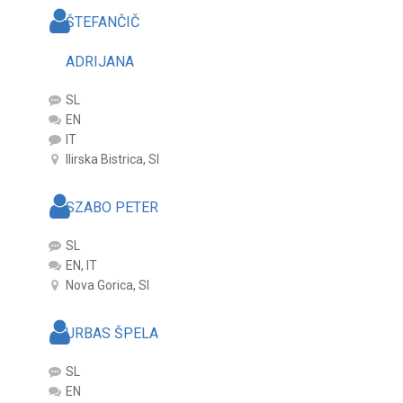
ŠTEFANČIČ
ADRIJANA
SL
EN
IT
Ilirska Bistrica, SI
SZABO PETER
SL
EN, IT
Nova Gorica, SI
URBAS ŠPELA
SL
EN