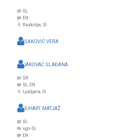
SL
EN
Razkrižje, SI
ISAKOVIČ VERA
JAKOVAC SLAĐANA
SR
SL, EN
Ljubljana, SI
JUHART MATJAŽ
SL
sgn-SL
EN