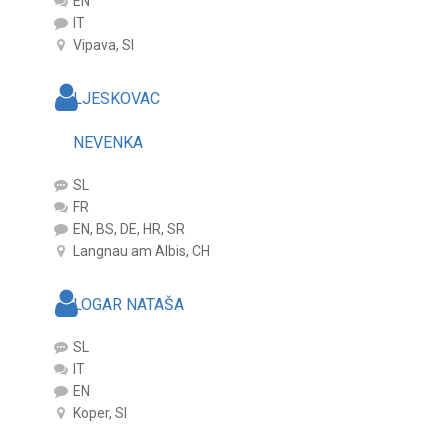
EN
IT
Vipava, SI
LJESKOVAC
NEVENKA
SL
FR
EN, BS, DE, HR, SR
Langnau am Albis, CH
LOGAR NATAŠA
SL
IT
EN
Koper, SI