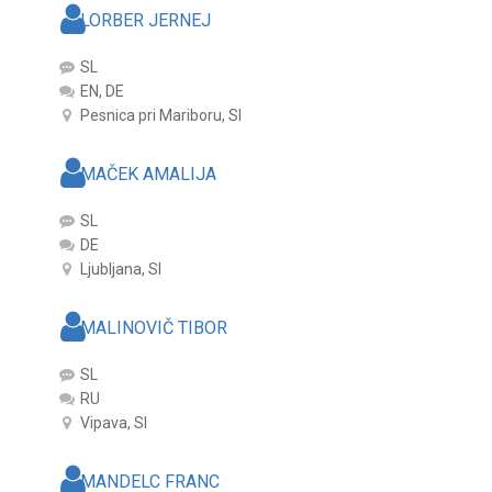
LORBER JERNEJ
SL
EN, DE
Pesnica pri Mariboru, SI
MAČEK AMALIJA
SL
DE
Ljubljana, SI
MALINOVIČ TIBOR
SL
RU
Vipava, SI
MANDELC FRANC