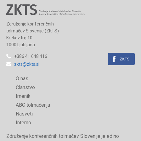
Združenje konferenčnih
tolmačev Slovenije (ZKTS)
Krekov trg 10
1000 Ljubljana
+386 41 648 416
zkts@zkts.si
O nas
Članstvo
Imenik
ABC tolmačenja
Nasveti
Interno
Združenje konferenčnih tolmačev Slovenije je edino