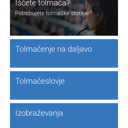
Iščete tolmača?
Potrebujete tolmaške storitve?
Tolmačenje na daljavo
Tolmačeslovje
Izobraževanja