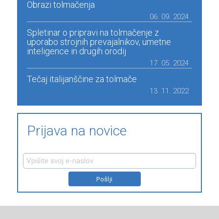
Obrazi tolmačenja
06. 09. 2024
Spletinar o pripravi na tolmačenje z
uporabo strojnih prevajalnikov, umetne
inteligence in drugih orodij
17. 05. 2024
Tečaj italijanščine za tolmače
13. 11. 2022
Prijava na novice