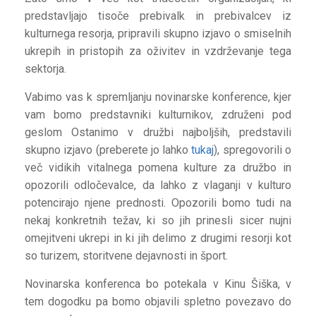
predstavljajo tisoče prebivalk in prebivalcev iz
kulturnega resorja, pripravili skupno izjavo o smiselnih
ukrepih in pristopih za oživitev in vzdrževanje tega
sektorja.
Vabimo vas k spremljanju novinarske konference, kjer
vam bomo predstavniki kulturnikov, združeni pod
geslom Ostanimo v družbi najboljših, predstavili
skupno izjavo (preberete jo lahko
tukaj
), spregovorili o
več vidikih vitalnega pomena kulture za družbo in
opozorili odločevalce, da lahko z vlaganji v kulturo
potencirajo njene prednosti. Opozorili bomo tudi na
nekaj konkretnih težav, ki so jih prinesli sicer nujni
omejitveni ukrepi in ki jih delimo z drugimi resorji kot
so turizem, storitvene dejavnosti in šport.
Novinarska konferenca bo potekala v Kinu Šiška, v
tem dogodku pa bomo objavili spletno povezavo do