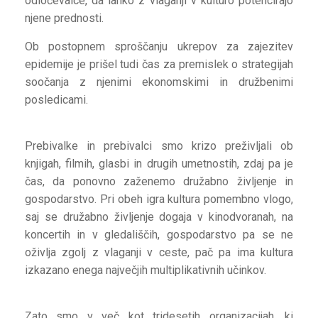
odločevalce, da lahko z vlaganji v kulturo potencirajo
njene prednosti.
Ob postopnem sproščanju ukrepov za zajezitev
epidemije je prišel tudi čas za premislek o strategijah
soočanja z njenimi ekonomskimi in družbenimi
posledicami.
Prebivalke in prebivalci smo krizo preživljali ob
knjigah, filmih, glasbi in drugih umetnostih, zdaj pa je
čas, da ponovno zaženemo družabno življenje in
gospodarstvo. Pri obeh igra kultura pomembno vlogo,
saj se družabno življenje dogaja v kinodvoranah, na
koncertih in v gledališčih, gospodarstvo pa se ne
oživlja zgolj z vlaganji v ceste, pač pa ima kultura
izkazano enega največjih multiplikativnih učinkov.
Zato smo v več kot tridesetih organizacijah, ki