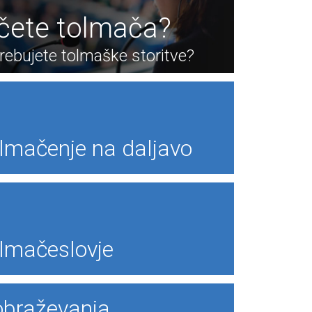
ščete tolmača?
rebujete tolmaške storitve?
lmačenje na daljavo
lmačeslovje
obraževanja