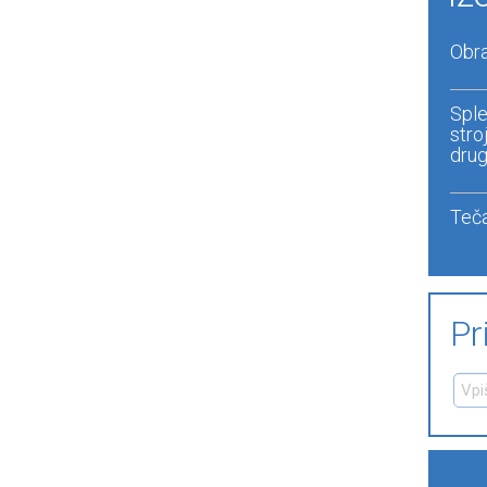
Obra
Sple
stro
drug
Teča
Pr