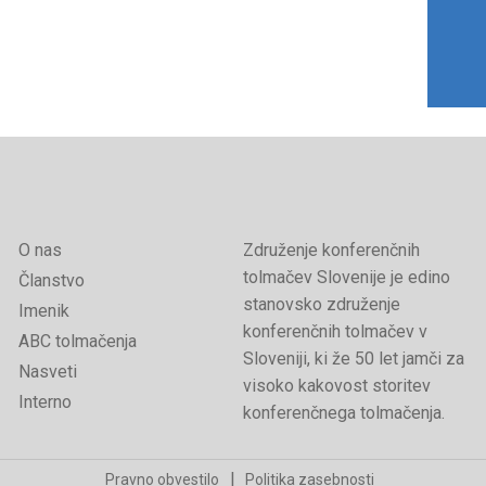
O nas
Združenje konferenčnih
tolmačev Slovenije je edino
Članstvo
stanovsko združenje
Imenik
konferenčnih tolmačev v
ABC tolmačenja
Sloveniji, ki že 50 let jamči za
Nasveti
visoko kakovost storitev
Interno
konferenčnega tolmačenja.
Pravno obvestilo
Politika zasebnosti