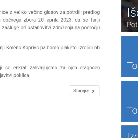
I
nice z veliko večino glasov za potrdili predlog
i občnega zbora 20. aprila 2023, da se Tanji
Pot
zasluge pri ustanovitvi združenja na področju
anji Kolenc Koprivc pa bomo plaketo izročili ob
To
 ji še enkrat zahvaljujemo za njen dragocen
avitvi poklica.
Starejše
To
Iz