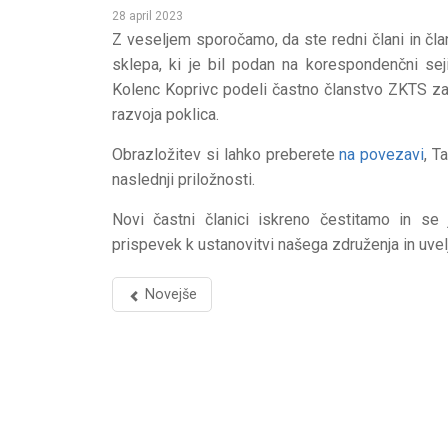
28 april 2023
Z veseljem sporočamo, da ste redni člani in čla
sklepa, ki je bil podan na korespondenčni sej
Kolenc Koprivc podeli častno članstvo ZKTS za 
razvoja poklica.
Obrazložitev si lahko preberete
na povezavi
, T
naslednji priložnosti.
Novi častni članici iskreno čestitamo in se
prispevek k ustanovitvi našega združenja in uvelj
Novejše