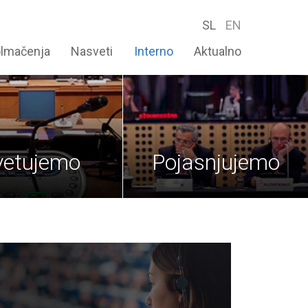
SL
EN
olmačenja
Nasveti
Interno
Aktualno
vetujemo
Pojasnjujemo