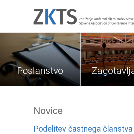
Poslanstvo
Zagotavl
Novice
Podelitev častnega članstva