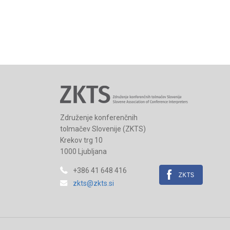
Združenje konferenčnih
tolmačev Slovenije (ZKTS)
Krekov trg 10
1000 Ljubljana
+386 41 648 416
zkts@zkts.si