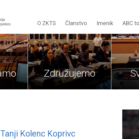
O ZKTS
Članstvo
Imenik
ABC t
jamo
Združujemo
S
 Tanji Kolenc Koprivc