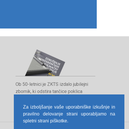
Ob 50-letnici je ZKTS izdalo jubilejni
zbornik, ki odstira tančice poklica
konferenčnega tolmača in orisuje
dosedanjo pot združenja.
Za izboljšanje vaše uporabniške izkušnje in
pravilno delovanje strani uporabljamo na
spletni strani piškotke.