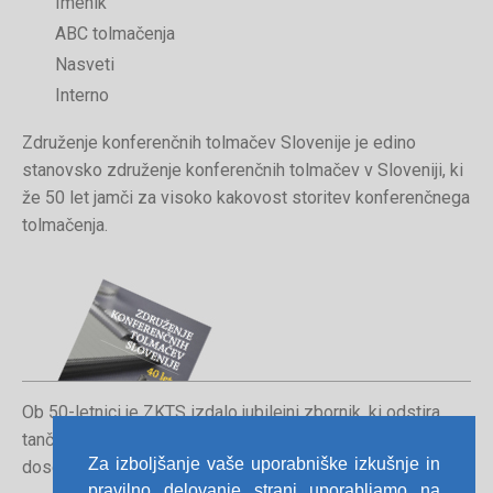
Imenik
ABC tolmačenja
Nasveti
Interno
Združenje konferenčnih tolmačev Slovenije je edino
stanovsko združenje konferenčnih tolmačev v Sloveniji, ki
že 50 let jamči za visoko kakovost storitev konferenčnega
tolmačenja.
Ob 50-letnici je ZKTS izdalo jubilejni zbornik, ki odstira
tančice poklica konferenčnega tolmača in orisuje
Za izboljšanje vaše uporabniške izkušnje in
dosedanjo pot združenja.
pravilno delovanje strani uporabljamo na