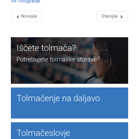
Vir fotografije
Novejše
Starejše
Iščete tolmača?
Potrebujete tolmaške storitve?
Tolmačenje na daljavo
Tolmačeslovje