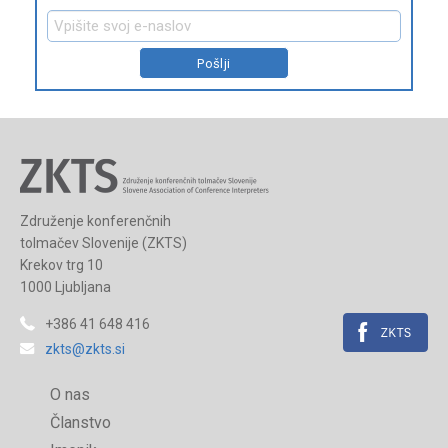
Združenje konferenčnih
tolmačev Slovenije (ZKTS)
Krekov trg 10
1000 Ljubljana
+386 41 648 416
zkts@zkts.si
O nas
Članstvo